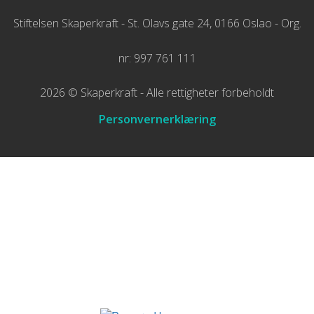
Stiftelsen Skaperkraft - St. Olavs gate 24, 0166 Oslao - Org.
nr: 997 761 111
2026 © Skaperkraft - Alle rettigheter forbeholdt
Personvernerklæring