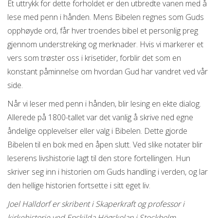
Et uttrykk for dette forholdet er den utbredte vanen med å
lese med penn i hånden. Mens Bibelen regnes som Guds
opphøyde ord, får hver troendes bibel et personlig preg
gjennom understreking og merknader. Hvis vi markerer et
vers som trøster oss i krisetider, forblir det som en
konstant påminnelse om hvordan Gud har vandret ved vår
side.
Når vi leser med penn i hånden, blir lesing en ekte dialog.
Allerede på 1800-tallet var det vanlig å skrive ned egne
åndelige opplevelser eller valg i Bibelen. Dette gjorde
Bibelen til en bok med en åpen slutt. Ved slike notater blir
leserens livshistorie lagt til den store fortellingen. Hun
skriver seg inn i historien om Guds handling i verden, og lar
den hellige historien fortsette i sitt eget liv.
Joel Halldorf er skribent i Skaperkraft og professor i
kirkehistorie ved Enskilda Högskolan i Stockholm