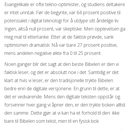
Evangelikale er ofte tekno-optimister, og studiens deltakere
er intet unntak. Før de begynte, var 64 prosent positive til
potensialet i digital teknologi for å utdype sitt åndelige liv.
Ingen, altså null prosent, var skeptiske. Men opplevelsen ga
meg mat til ettertanke. Etter at de faktisk prøvde, sank
optimismen dramatisk: Nå var bare 27 prosent positive,
mens andelen negative økte fra 0 til 25 prosent.
Noen ganger blir det sagt at den beste Bibelen er den vi
faktisk leser, og det er absolutt noe i det. Samtidig er det
klart at hvis vi leser, er den tradisjonelle trykte Bibelen
bedre enn de digitale versjonene. En grunn til dette, er at
det er vedvarende. Mens den digitale teksten oppstår og
forsvinner hver gang vi åpner den, er den trykte boken alltid
den samme. Dette gjør at vi kan ha et forhold til den: ikke
bare til Bibelen som tekst, men til en fysisk bok.