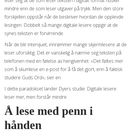
viser seg at de som leser teksten i digitalt format husker
mindre enn de som leser utgaver på trykk. Men den store
forskjellen oppstår når de beskriver hvordan de opplevde
lesingen. Dobbelt så mange digitale lesere oppgir at de
synes teksten er forvirrende.
Når de blir intervjuet, innrømmer mange skjermlesere at de
leser uforsiktig. Det er vanskelig å nærme seg teksten på
telefonen med en følelse av hengivenhet: «Det føltes mer
som å skumlese en e-post for å få det gjort, enn å faktisk
studere Guds Ord», sier en.
I dette paradokset lander Dyers studie: Digitale lesere
leser mer, men forstår mindre.
Å lese med penn i
hånden