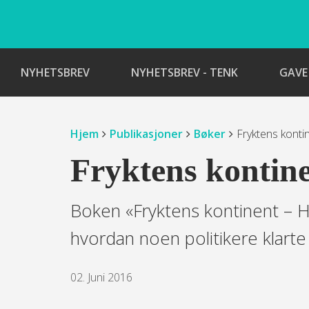
NYHETSBREV
NYHETSBREV - TENK
GAVE
Hjem
Publikasjoner
Bøker
Fryktens konti
Fryktens kontin
Boken «Fryktens kontinent – 
hvordan noen politikere klarte å
02. Juni 2016