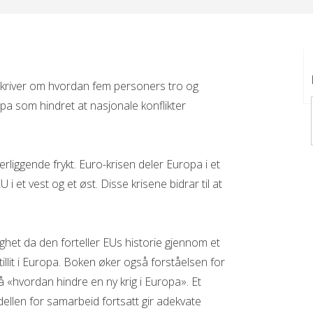
 skriver om hvordan fem personers tro og
opa som hindret at nasjonale konflikter
rliggende frykt. Euro-krisen deler Europa i et
U i et vest og et øst. Disse krisene bidrar til at
lighet da den forteller EUs historie gjennom et
llit i Europa. Boken øker også forståelsen for
 på «hvordan hindre en ny krig i Europa». Et
ellen for samarbeid fortsatt gir adekvate