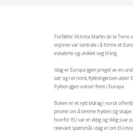
Forfatter Victoria Martin de la Torre
visjoner var sentrale i å forme et Eur
eskalerte og utviklet seg til krig.
Idag er Europa igjen preget av en unde
sør og i et nord, flyktningkrisen deler E
frykten igjen vokser frem i Europa.
Boken er et nytt bidrag i norsk offent
prisme om å temme frykten og skape ti
hvorfor EU var et viktig og riktig svar
relevant spørsmål i dag er om EU-mod