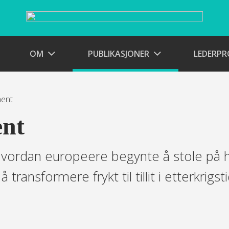
OM
PUBLIKASJONER
LEDERP
nent
ent
Hvordan europeere begynte å stole på h
 transformere frykt til tillit i etterkrigs