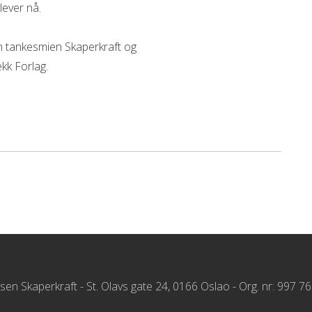
lever nå.
m tankesmien Skaperkraft og
kk Forlag.
elsen Skaperkraft - St. Olavs gate 24, 0166 Oslao - Org. nr: 997 7