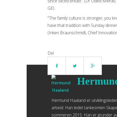
since sliced bread". (Dr Oded Meirav
GE) .
"The family culture is stronger, you k
have that tradition with Sunday dinner
(Inken Braunschmidt, Chief Innovation
Del
Hermund
Hermund Haaland er utviklingsleder 
arbeid. Han ledet tankesmien Skaper
sommeren 2015. Han er gründer av 