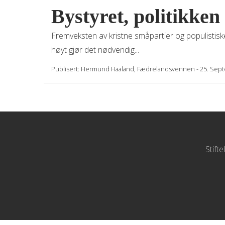
Bystyret, politikke
Fremveksten av kristne småpartier og populistisk
høyt gjør det nødvendig...
Publisert:
Hermund Haaland
,
Fædrelandsvennen
-
25. Sep
Stift