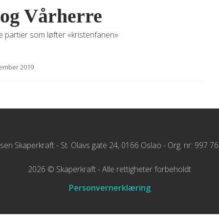
n og Vårherre
e partier som løfter «kristenfanen»
tember 2019
elsen Skaperkraft - St. Olavs gate 24, 0166 Oslao - Org. nr: 997 7
2026 © Skaperkraft - Alle rettigheter forbeholdt
Personvernerklæring