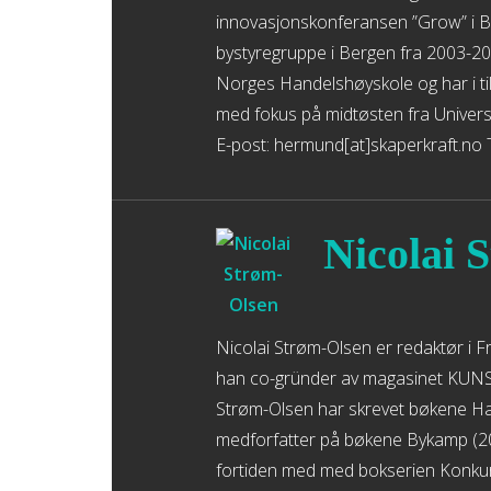
innovasjonskonferansen ”Grow” i B
bystyregruppe i Bergen fra 2003-20
Norges Handelshøyskole og har i ti
med fokus på midtøsten fra Univers
E-post: hermund[at]skaperkraft.no 
Nicolai 
Nicolai Strøm-Olsen er redaktør i Fr
han co-gründer av magasinet KUNSTf
Strøm-Olsen har skrevet bøkene Ha
medforfatter på bøkene Bykamp (20
fortiden med med bokserien Konkurr