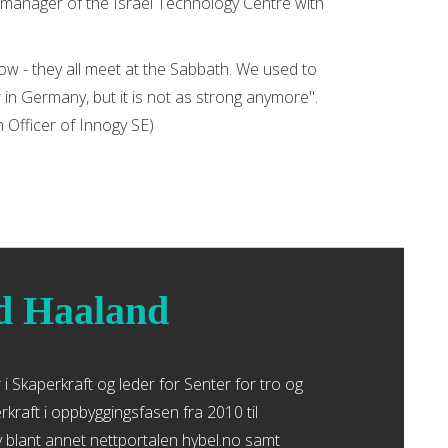
, manager of the Israel Technology Centre with
now - they all meet at the Sabbath. We used to
 in Germany, but it is not as strong anymore".
 Officer of Innogy SE)
 Haaland
i Skaperkraft og leder for Senter for tro og
kraft i oppbyggingsfasen fra 2010 til
blant annet nettportalen hybel.no samt