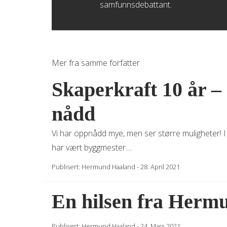
samfunnsdebattant.
Mer fra samme forfatter
Skaperkraft 10 år –
nådd
Vi har oppnådd mye, men ser større muligheter! 
har vært byggmester....
Publisert:
Hermund Haaland
-
28. April 2021
En hilsen fra Herm
Publisert:
Hermund Haaland
-
24. Mars 2021