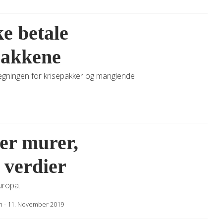
e betale
pakkene
regningen for krisepakker og manglende
er murer,
 verdier
uropa.
n
-
11. November 2019