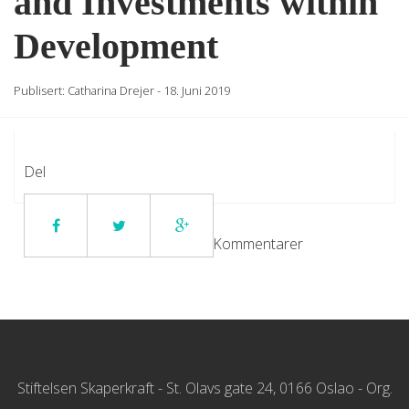
and Investments within
Development
Publisert:
Catharina Drejer
-
18. Juni 2019
Del
Kommentarer
Stiftelsen Skaperkraft - St. Olavs gate 24, 0166 Oslao - Org.