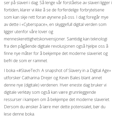
ser på slaveri i dag. Så lenge vår forståelse av slaveri ligger i
fortiden, klarer vi ikke å se de forferdelige forbrytelsene
som kan skje rett foran øynene på oss. I dag foregår mye
av dette i «Cyberspace», en skyggefull digital verden som
ligger utenfor våre lover og
menneskerettighetskonvensjoner. Samtidig kan teknologi
fra den pågående digitale revolusjonen også hjelpe oss å
finne nye måter for å bekjempe det moderne slaveriet og
befri de som er rammet.
I boka «#SlaveTech: A snapshot of Slavery in a Digital Age»
utforsker Catharina Drejer og Kevin Bales blant annet
denne nye (digitale) verdenen. Hver eneste dag bruker vi
digitale verktøy som også kan være grunnleggende
ressurser i kampen om å bekjempe det moderne slaveriet.
Dersom du ønsker å lære mer dette potensialet, bør du
lese denne boka.